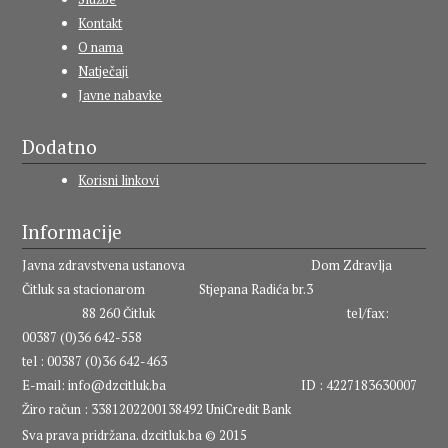
Kontakt
O nama
Natječaji
Javne nabavke
Dodatno
Korisni linkovi
Informacije
Javna zdravstvena ustanova Dom Zdravlja
Čitluk sa stacionarom Stjepana Radića br.3
88 260 Čitluk tel/fax:
00387 (0)36 642-558
tel : 00387 (0)36 642-463
E-mail:
info@dzcitluk.ba
ID : 4227183630007
Žiro račun : 3381202200138492 UniCredit Bank
Sva prava pridržana. dzcitluk.ba © 2015