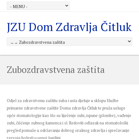
JZU Dom Zdravlja Čitluk
Zubozdravstvena zaštita
Odjel za zdravstvenu zaštitu zuba i usta djeluje u sklopu Službe
primarne zdravstvene zaštite Doma zdravlja Čitluk te pruža usluge
opće stomatologije kao što su liječenje zubi, ispune (plombe), vađenje
zubi, čišćenje zubnog kamenca i sl. Redoviti odlazak na stomatološki
pregled pomaže u održavanju dobrog oralnog zdravlja i sprečavanje
razvoja bolesti u usnoj šupljini.