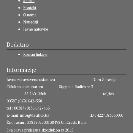
Službe
Kontakt
O nama
Natječaji
Javne nabavke
Dodatno
Korisni linkovi
Informacije
Javna zdravstvena ustanova Dom Zdravlja
Čitluk sa stacionarom Stjepana Radića br.3
88 260 Čitluk tel/fax:
00387 (0)36 642-558
tel : 00387 (0)36 642-463
E-mail:
info@dzcitluk.ba
ID : 4227183630007
Žiro račun : 3381202200138492 UniCredit Bank
Sva prava pridržana. dzcitluk.ba © 2015