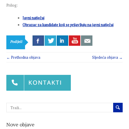
Prilog:
Javni natječaj
Obrazac za kandidate koji se prijavljuju na javni natječaj
Podijeli
← Prethodna objava
Sljedeća objava →
Nove objave