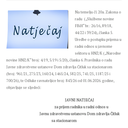
Na temelju čl. 20a. Zakona o
radu („Službene novine
FBiH“ br.: 26/16, 89/18,
44/22 i 39/24), članka 5.
Uredbe o postupku prijema u
radni odnos u javnome
sektoru u HNŽ/K („Narodne
novine HNŽ/K“ broj: 4/19, 5/19 i 5/20), članka 6. Pravilnika o radu
Javne zdravstvene ustanove Dom zdravlja Čitluk sa stacionarom
(broj: 961/21, 275/23, 160/24, 1465/24, 582/25, 741/25, 1187/25 i
700/26), te Odluke ravnateljice broj: 843/26 od 01.06.2026. godine,
objavljuje se sljedeći:
JAVNI NATJEČAJ
za prijem radnika u radni odnos
u
Javnu zdravstvenu ustanovu Dom zdravlja Čitluk
sa stacionarom