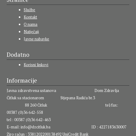
Službe
Kontakt
O nama
Natječaji
Javne nabavke
Dodatno
Korisni linkovi
Informacije
Javna zdravstvena ustanova Dom Zdravlja
Čitluk sa stacionarom Stjepana Radića br.3
88 260 Čitluk tel/fax:
00387 (0)36 642-558
tel : 00387 (0)36 642-463
E-mail:
info@dzcitluk.ba
ID : 4227183630007
Žiro račun : 3381202200138492 UniCredit Bank