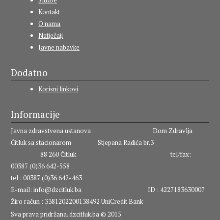
Službe
Kontakt
O nama
Natječaji
Javne nabavke
Dodatno
Korisni linkovi
Informacije
Javna zdravstvena ustanova Dom Zdravlja
Čitluk sa stacionarom Stjepana Radića br.3
88 260 Čitluk tel/fax:
00387 (0)36 642-558
tel : 00387 (0)36 642-463
E-mail:
info@dzcitluk.ba
ID : 4227183630007
Žiro račun : 3381202200138492 UniCredit Bank
Sva prava pridržana. dzcitluk.ba © 2015