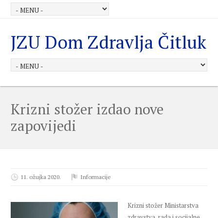
JZU Dom Zdravlja Čitluk
Krizni stožer izdao nove
zapovijedi
11. ožujka 2020.
Informacije
Krizni stožer Ministarstva
zdravstva, rada i socijalne