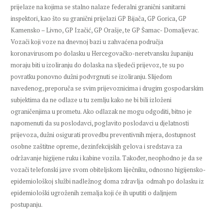
prijelaze na kojima se stalno nalaze federalni granični sanitarni
inspektori, kao što su granični prijelazi GP Bijača, GP Gorica, GP
Kamensko – Livno, GP Izačić, GP Orašje, te GP Šamac- Domaljevac.
Vozači koji voze na dnevnoj bazi u zahvaćena područja
koronavirusom po dolasku u Hercegovačko-neretvansku županiju
moraju biti u izoliranju do dolaska na sljedeći prijevoz, te su po
povratku ponovno dužni podvrgnuti se izoliranju. Slijedom
navedenog, preporuča se svim prijevoznicima i drugim gospodarskim
subjektima da ne odlaze u tu zemlju kako ne bi bili izloženi
ograničenjima u prometu. Ako odlazak ne mogu odgoditi, bitno je
napomenuti da su poslodavci, poglavito poslodavci u djelatnosti
prijevoza, dužni osigurati provedbu preventivnih mjera, dostupnost
osobne zaštitne opreme, dezinfekcijskih gelova i sredstava za
održavanje higijene ruku i kabine vozila. Također, neophodno je da se
vozači telefonski jave svom obiteljskom liječniku, odnosno higijensko-
epidemiološkoj službi nadležnog doma zdravlja odmah po dolasku iz
epidemiološki ugroženih zemalja koji će ih uputiti o daljnjem
postupanju.