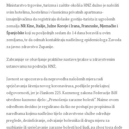
Ministarstvo trgovine, turizma i zaštite okoliša HNŽ dužno je naložiti
svim hotelima, hostelima i vlasnicima privatnih apartmana-
iznajmljivačima da registriraju dolaske gostiju-turista iz ugroženih
zemalja
NR Kine, Italije, Južne Koreje i Irana, Francuske, Njemačke i
Španjolske
koji su posljednjih sedam do 14 dana boravili u ovim
zemljama, te da odmah kontaktiraju nadležnog epidemiologa Zavoda
za javno zdravstvo Županije.
Zabranjuje se obavljanje praktične nastave/prakse u zdravstvenim
ustanovama na području HNŽ.
Javnost se upozorava da neprovedba naloženih mjera radi
sprječavanja širenja novog koronavirusa, podliježe prekršajnoj
odgovornosti, jer je člankom 225. Kaznenog zakona Federacije BiH
utvrđeno kazneno djelo: „Prenošenja zarazne bolesti“. Naime ovom
odredbom decidno je regulirano da tko ne postupi po propisima ili
naredbama kojima nadležno tijelo zdravstvene službe određuje
preglede, dezinficiranje, odvajanje bolesnika ili drugu mjeru za
suzbijanje ili sprječavanje zarazne bolesti kod ljudi, pa zbog toga dođe