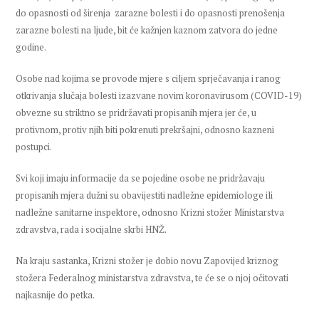
do opasnosti od širenja zarazne bolesti i do opasnosti prenošenja
zarazne bolesti na ljude, bit će kažnjen kaznom zatvora do jedne
godine.
Osobe nad kojima se provode mjere s ciljem sprječavanja i ranog
otkrivanja slučaja bolesti izazvane novim koronavirusom (COVID-19)
obvezne su striktno se pridržavati propisanih mjera jer će, u
protivnom, protiv njih biti pokrenuti prekršajni, odnosno kazneni
postupci.
Svi koji imaju informacije da se pojedine osobe ne pridržavaju
propisanih mjera dužni su obavijestiti nadležne epidemiologe ili
nadležne sanitarne inspektore, odnosno Krizni stožer Ministarstva
zdravstva, rada i socijalne skrbi HNŽ.
Na kraju sastanka, Krizni stožer je dobio novu Zapovijed kriznog
stožera Federalnog ministarstva zdravstva, te će se o njoj očitovati
najkasnije do petka.