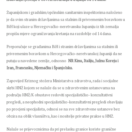
Županijskom i gradskim/općinskim sanitarnim inspektorima naloženo
je da svim stranim državljanima sa stalnim ili privremenim boravkom u
BiH koji ulaze u Hercegovačko-neretvansku županiju iz tih zemalja
propišu mjere ograničavanja kretanja na razdoblje od 14 dana.
Preporučuje se građanima BiH i stranim državljanima sa stalnim ili
privremenim boravkom u Hercegovačko-neretvanskoj županiji da ne
putuju u navedene zemlje, odnosno
NR Kinu, Italiju, Južnu Koreju i
Iran, Francusku, Njemačku i Španjolsku.
Zapovijed Kriznog stožera Ministarstva zdravstva, rada i socijalne
skrbi HNŽ kojom se nalaže da se u zdravstvenim ustanovama na
području HNŽ/K obustave redoviti specijalističko- konzultativni
pregledi, a neophodni specijalističko-konzultativni pregledi obavljaju
po procjeni specijalista, odnosi se na sve zdravstvene ustanove bez
obzira na oblik vlasništva, kao i nositelje privatne prakse u HNŽ.
Nalaže se prijevoznicima da pri prelasku granice koriste granične