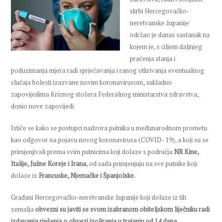
skrbi Hercegovačko-
neretvanske županije
održao je danas sastanak na
kojem je, s ciljem daljnjeg
praćenja stanja i
poduzimanja mjera radi sprječavanja i ranog otkrivanja eventualnog
slučaja bolesti izazvane novim koronavirusom, sukladno
zapovijedima Kriznog stožera Federalnog ministarstva zdravstva,
donio nove zapovijedi.
Ističe se kako se postupci nadzora putnika u međunarodnom prometu
kao odgovor na pojavu novog koronavirusa (COVID- 19), a koji su se
primjenjivali prema svim putnicima koji dolaze s područja
NR Kine,
Italije, Južne Koreje i Irana
, od sada primjenjuju na sve putnike koji
dolaze iz
Francuske, Njemačke i Španjolske.
Građani Hercegovačko-neretvanske županije koji dolaze iz tih
zemalja
obvezni su javiti se svom izabranom obiteljskom liječniku radi
izdavanja rješenja o obvezi izoliranja u trajanju od 14 dana.