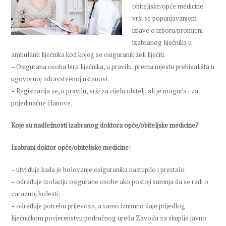
obiteljske/opće medicine
vrši se popunjavanjem
izjave o izboru/promjeni
izabranog liječnika u
ambulanti liječnika kod kojeg se osiguranik želi liječiti.
– Osigurana osoba bira liječnika, u pravilu, prema mjestu prebivališta u
ugovornoj zdravstvenoj ustanovi.
– Registracija se, u pravilu, vrši za cijelu obitelj, ali je moguća i za
pojedinačne članove.
Koje su nadležnosti izabranog doktora opće/obiteljske medicine?
Izabrani doktor opće/obiteljske medicine:
– utvrđuje kada je bolovanje osiguranika nastupilo i prestalo;
– određuje izolaciju osigurane osobe ako postoji sumnja da se radi o
zaraznoj bolesti;
– određuje potrebu prijevoza, a samo iznimno daje prijedlog
liječničkom povjerenstvu područnog ureda Zavoda za skuplje javno