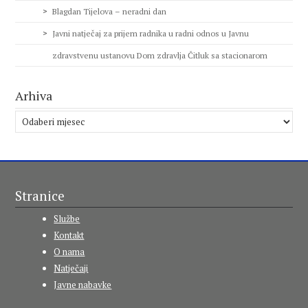
Blagdan Tijelova – neradni dan
Javni natječaj za prijem radnika u radni odnos u Javnu
zdravstvenu ustanovu Dom zdravlja Čitluk sa stacionarom
Arhiva
Arhiva
Stranice
Službe
Kontakt
O nama
Natječaji
Javne nabavke