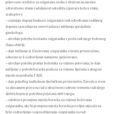
prijevozno sredstvo za osiguranu osobu s obzirom na njezino
zdravstveno stanje i udaljenost odredišta (spavaća kola u vlaku,
zrakoplov);
– ocjenjuje stupanj trudnoće osiguranice radi određivanja rodiljnog
dopusta i porođaja na osnovi nalaza i mišljenja specijalista
ginekologa;
– utvrđuje potrebu izostanka osiguranika s posla radi njege bolesnog
člana obitelji;
– daje mišljenje je li bolovanje osiguranika svjesno prouzročeno,
odnosno je li ozdravljenje namjerno sprječavano;
– utvrđuje potrebu pratnje bolesnika za vrijeme putovanja, te daje
mišljenje o potrebi boravka pratioca za vrijeme liječenja u drugom
mjestu na području F BiH;
– daje prijedlog nadležnom liječničkom povjerenstvu Zavoda u svezi
sa stjecanjem prava na rad u skraćenom radnom vremenu radi njege
djeteta kojem je potrebna pojačana skrb i njega;
– odobrava promjenu mjesta boravka za vrijeme bolovanja
osiguranika, ako bi promjena mjesta boravka povoljno utjecala na
brže ozdravljenje i osposobljavanje osiguranika za rad;