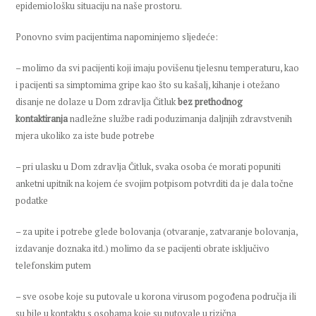
epidemiološku situaciju na naše prostoru.
Ponovno svim pacijentima napominjemo sljedeće:
– molimo da svi pacijenti koji imaju povišenu tjelesnu temperaturu, kao
i pacijenti sa simptomima gripe kao što su kašalj, kihanje i otežano
disanje ne dolaze u Dom zdravlja Čitluk
bez prethodnog
kontaktiranja
nadležne službe radi poduzimanja daljnjih zdravstvenih
mjera ukoliko za iste bude potrebe
– pri ulasku u Dom zdravlja Čitluk, svaka osoba će morati popuniti
anketni upitnik na kojem će svojim potpisom potvrditi da je dala točne
podatke
– za upite i potrebe glede bolovanja (otvaranje, zatvaranje bolovanja,
izdavanje doznaka itd.) molimo da se pacijenti obrate isključivo
telefonskim putem
– sve osobe koje su putovale u korona virusom pogođena područja ili
su bile u kontaktu s osobama koje su putovale u rizična