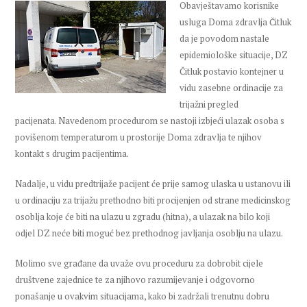
Obavještavamo korisnike
usluga Doma zdravlja Čitluk
da je povodom nastale
epidemiološke situacije, DZ
Čitluk postavio kontejner u
vidu zasebne ordinacije za
trijažni pregled
pacijenata. Navedenom procedurom se nastoji izbjeći ulazak osoba s
povišenom temperaturom u prostorije Doma zdravlja te njihov
kontakt s drugim pacijentima.
Nadalje, u vidu predtrijaže pacijent će prije samog ulaska u ustanovu ili
u ordinaciju za trijažu prethodno biti procijenjen od strane medicinskog
osoblja koje će biti na ulazu u zgradu (hitna), a ulazak na bilo koji
odjel DZ neće biti moguć bez prethodnog javljanja osoblju na ulazu.
Molimo sve građane da uvaže ovu proceduru za dobrobit cijele
društvene zajednice te za njihovo razumijevanje i odgovorno
ponašanje u ovakvim situacijama, kako bi zadržali trenutnu dobru