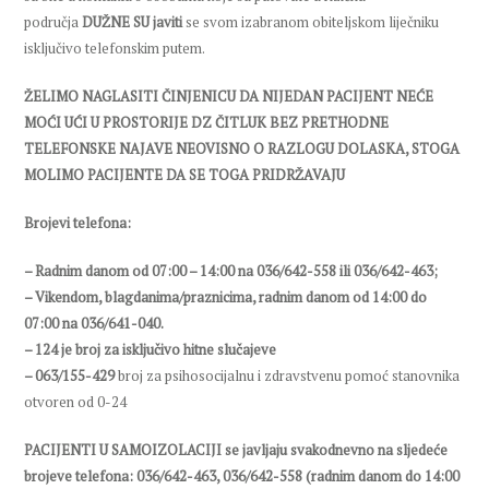
područja
DUŽNE SU javiti
se svom izabranom obiteljskom liječniku
isključivo telefonskim putem.
ŽELIMO NAGLASITI ČINJENICU DA NIJEDAN PACIJENT NEĆE
MOĆI UĆI U PROSTORIJE DZ ČITLUK BEZ PRETHODNE
TELEFONSKE NAJAVE NEOVISNO O RAZLOGU DOLASKA, STOGA
MOLIMO PACIJENTE DA SE TOGA PRIDRŽAVAJU
Brojevi telefona:
– Radnim danom od 07:00 – 14:00 na 036/642-558 ili 036/642-463;
– Vikendom, blagdanima/praznicima, radnim danom od 14:00 do
07:00 na 036/641-040.
– 124 je broj za isključivo hitne slučajeve
– 063/155-429
broj za psihosocijalnu i zdravstvenu pomoć stanovnika
otvoren od 0-24
PACIJENTI U SAMOIZOLACIJI se javljaju svakodnevno na sljedeće
brojeve telefona: 036/642-463, 036/642-558 (radnim danom do 14:00