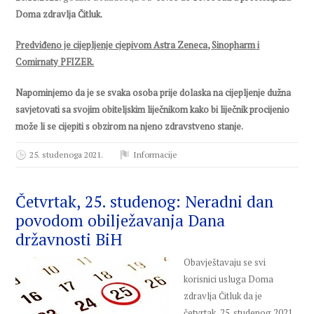
Doma zdravlja Čitluk.
Predviđeno je cijepljenje cjepivom Astra Zeneca, Sinopharm i
Comirnaty PFIZER.
Napominjemo da je se svaka osoba prije dolaska na cijepljenje dužna
savjetovati sa svojim obiteljskim liječnikom kako bi liječnik procijenio
može li se cijepiti
s obzirom na njeno zdravstveno stanje.
25. studenoga 2021.
Informacije
Četvrtak, 25. studenog: Neradni dan
povodom obilježavanja Dana
državnosti BiH
Obavještavaju se svi
korisnici usluga Doma
zdravlja Čitluk da je
četvrtak, 25. studenog 2021.