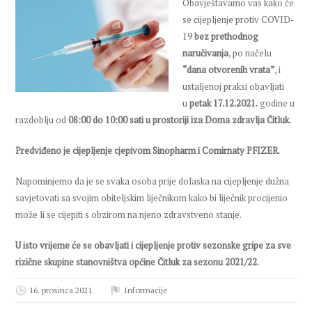
Obavještavamo vas kako će
se cijepljenje protiv COVID-
19
bez prethodnog
naručivanja
, po načelu
“dana otvorenih vrata”
, i
ustaljenoj praksi obavljati
u
petak 17.12.2021.
godine u
razdoblju od
08:00 do 10:00 sati u prostoriji
iza Doma zdravlja Čitluk.
Predviđeno je cijepljenje cjepivom Sinopharm i Comirnaty PFIZER.
Napominjemo da je se svaka osoba prije dolaska na cijepljenje dužna
savjetovati sa svojim obiteljskim liječnikom kako bi liječnik procijenio
može li se cijepiti s obzirom na njeno zdravstveno stanje.
U isto vrijeme će se obavljati i cijepljenje protiv sezonske gripe za sve
rizične skupine stanovništva općine Čitluk za sezonu 2021/22.
16. prosinca 2021.
Informacije