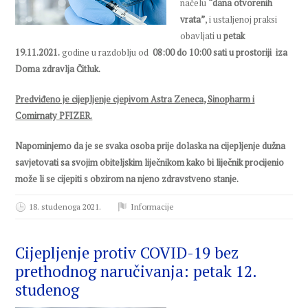
načelu
“dana otvorenih
vrata”
, i ustaljenoj praksi
obavljati u
petak
19.11.2021.
godine u razdoblju od
08:00 do 10:00 sati u prostoriji
iza
Doma zdravlja Čitluk.
Predviđeno je cijepljenje cjepivom Astra Zeneca, Sinopharm i
Comirnaty PFIZER.
Napominjemo da je se svaka osoba prije dolaska na cijepljenje dužna
savjetovati sa svojim obiteljskim liječnikom kako bi liječnik procijenio
može li se cijepiti
s obzirom na njeno zdravstveno stanje.
18. studenoga 2021.
Informacije
Cijepljenje protiv COVID-19 bez
prethodnog naručivanja: petak 12.
studenog