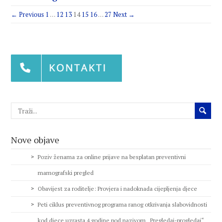
← Previous
1
…
12
13
14
15
16
…
27
Next →
Nove objave
Poziv ženama za online prijave na besplatan preventivni
mamografski pregled
Obavijest za roditelje: Provjera i nadoknada cijepljenja djece
Peti ciklus preventivnog programa ranog otkrivanja slabovidnosti
kod djece uzrasta 4 godine pod nazivom „Pregledaj-progledaj“