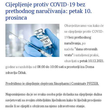
Cijepljenje protiv COVID-19 bez
prethodnog naručivanja: petak 10.
prosinca
Obavještavamo vas kako će
se cijepljenje protiv COVID-
19
bez prethodnog
naručivanja
, po
načelu
“dana otvorenih
vrata”
i ustaljenoj praksi,
obavljati u
petak 10.12.2021.
godine u razdoblju od
08:00 do 10:00 sati u prostoriji
iza Doma
zdravlja Čitluk.
Predviđeno je cijepljenje cjepivom Sinopharm i Comirnaty PFIZER.
Napominjemo da je se svaka osoba prije dolaska na cijepljenje dužna
savjetovati sa svojim obiteljskim liječnikom kako bi liječnik procijenio
može li se cijepiti
s obzirom na njeno zdravstveno stanje.