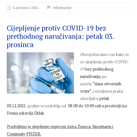
6. prosinca 2021.
Informacije
Cijepljenje protiv COVID-19 bez
prethodnog naručivanja: petak 03.
prosinca
Obavještavamo vas kako će
se cijepljenje protiv COVID-
19
bez prethodnog
naručivanja
, po
načelu
“dana otvorenih
vrata”
, i ustaljenoj praksi
obavljati u
petak
03.12.2021.
godine u razdoblju od
08:00 do 10:00 sati u prostoriji
iza
Doma zdravlja Čitluk.
Predviđeno je cijepljenje cjepivom Astra Zeneca, Sinopharm i
Comirnaty PFIZER.