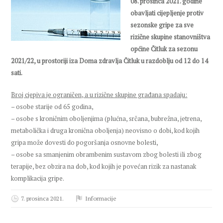
08. prosinca 2021. godine
obavljati cijepljenje protiv
sezonske gripe za sve
rizične skupine stanovništva
općine Čitluk za sezonu
2021/22, u prostoriji iza Doma zdravlja Čitluk u razdoblju od 12 do 14
sati.
Broj cjepiva je ograničen, a u rizične skupine građana spadaju:
– osobe starije od 65 godina,
– osobe s kroničnim oboljenjima (plućna, srčana, bubrežna, jetrena,
metabolička i druga kronična oboljenja) neovisno o dobi, kod kojih
gripa može dovesti do pogoršanja osnovne bolesti,
– osobe sa smanjenim obrambenim sustavom zbog bolesti ili zbog
terapije, bez obzira na dob, kod kojih je povećan rizik za nastanak
komplikacija gripe.
7. prosinca 2021.
Informacije