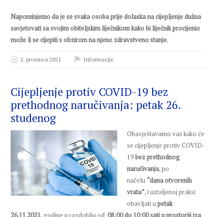
Napominjemo da je se svaka osoba prije dolaska na cijepljenje dužna
savjetovati sa svojim obiteljskim liječnikom kako bi liječnik procijenio
može li se cijepiti
s obzirom na njeno zdravstveno stanje.
2. prosinca 2021.
Informacije
Cijepljenje protiv COVID-19 bez
prethodnog naručivanja: petak 26.
studenog
Obavještavamo vas kako će
se cijepljenje protiv COVID-
19
bez prethodnog
naručivanja
, po
načelu
“dana otvorenih
vrata”
, i ustaljenoj praksi
obavljati u
petak
26.11.2021.
godine u razdoblju od
08:00 do 10:00 sati u prostoriji
iza