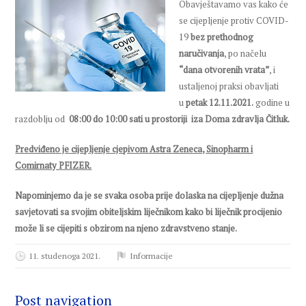
Obavještavamo vas kako će
se cijepljenje protiv COVID-
19
bez prethodnog
naručivanja
, po načelu
“dana otvorenih vrata”
, i
ustaljenoj praksi obavljati
u
petak 12.11.2021.
godine u
razdoblju od
08:00 do 10:00 sati u prostoriji
iza Doma zdravlja Čitluk.
Predviđeno je cijepljenje cjepivom Astra Zeneca, Sinopharm i
Comirnaty PFIZER.
Napominjemo da je se svaka osoba prije dolaska na cijepljenje dužna
savjetovati sa svojim obiteljskim liječnikom kako bi liječnik procijenio
može li se cijepiti
s obzirom na njeno zdravstveno stanje.
11. studenoga 2021.
Informacije
Post navigation