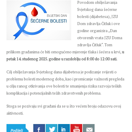
Povodom obilježavanja
Svjetskog dana šećerne
bolesti (dijabetesa), JZU
Dom zdravlja Čitluk i ove
godine organizira „Dan
otvorenih vrata JZU Doma
zdravlja Čitluk“. Tom
prilikom građanima će biti omogućeno mjerenje tlaka i šećera u krvi,
u
petak 14. studenog 2025. godine u razdoblju od 8:00 do 12:00 sati.
Cilj obilježavanja Svjetskog dana dijabetesa je podizanje svijesti o
problemu bolesti modernog doba, kao i promicanje važnosti pregleda
u cilju ranog otkrivanja ove bolesti te smanjenja rizika razvoja teških
komplikacija i potencijalnih težih zdravstvenih problema.
Stoga se pozivaju svi građani da se u što većem broju odazovu ovoj
aktivnosti.
Podijeli