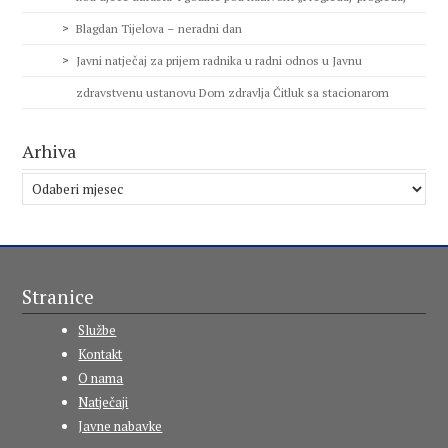
Blagdan Tijelova – neradni dan
Javni natječaj za prijem radnika u radni odnos u Javnu
zdravstvenu ustanovu Dom zdravlja Čitluk sa stacionarom
Arhiva
Arhiva
Stranice
Službe
Kontakt
O nama
Natječaji
Javne nabavke